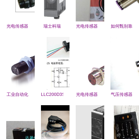
光电传感器
瑞士科瑞
光电传感器
如何甄别靠
在制药设备
Contrinex
探秘 日本
谱的光电传
中的关键应
6080系列
Keyence基
感器供应
用与选型指
光电传感器
恩士光电开
商？看完这
南
定义工业检
关详解
些工厂参数
测新标准
不被坑
工业自动化
LLC200D3SH
光电传感器
气压传感器
优选 意大
光电传感器
EP1820NPAS
与光电传感
利
与单片机的
详解与应用
器产品资料
DATALOGIC
连接方法详
分析
详解
S51光电传
解