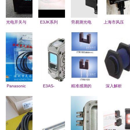
感器全解析
光电开关与
E3JK系列
劳易测光电
上海市风压
光电传感器
光电开关传
传感器 精
传感器批发
技术原理与
感器 长距
准感知，赋
与供应 优
应用场景深
离检测新突
能工业自动
选厂家与光
度解析
破，对射型
化
电传感器技
40米与回归
术解析
反射型应用
全解析
Panasonic
E3AS-
精准感测的
深入解析
日本松下
HL500MT
未来
XUB2APANM1
PM-L44光
M3 光电传
EL150 8直
光电传感器
电传感器
感器 高精
射型光电传
技术特性和
精准检测的
度检测的革
感器技术与
应用价值
可靠之选
新之选
厂商深度解