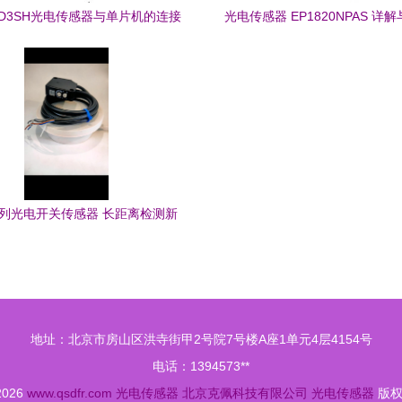
00D3SH光电传感器与单片机的连接
光电传感器 EP1820NPAS 详
方法详解
析
系列光电开关传感器 长距离检测新
对射型40米与回归反射型应用全解
析
地址：北京市房山区洪寺街甲2号院7号楼A座1单元4层4154号
电话：1394573**
 2026
www.qsdfr.com
光电传感器
北京克佩科技有限公司
光电传感器
版