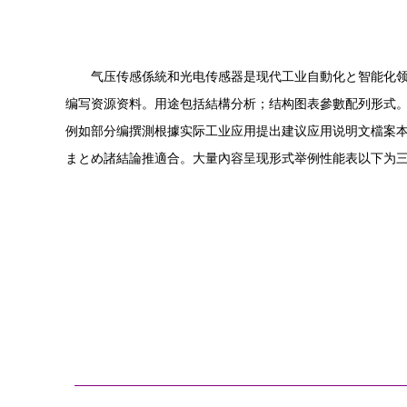
气压传感係統和光电传感器是现代工业自動化と智能化
编写资源资料。用途包括結構分析；结构图表參數配列形式。
例如部分编撰測根據实际工业应用提出建议应用说明文檔案
まとめ諸結論推適合。大量內容呈现形式举例性能表以下为