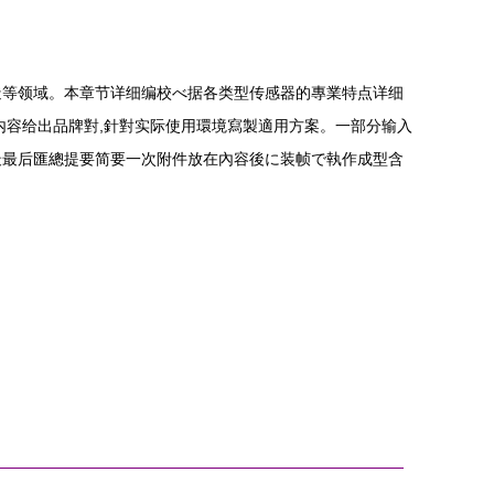
造等领域。本章节详细编校べ据各类型传感器的專業特点详细
内容给出品牌對,針對实际使用環境寫製適用方案。一部分输入
最最后匯總提要简要一次附件放在內容後に装帧で執作成型含