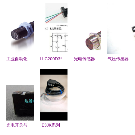
在制药设备
Contrinex
探秘 日本
谱的光电传
中的关键应
6080系列
Keyence基
感器供应
用与选型指
光电传感器
恩士光电开
商？看完这
南
定义工业检
关详解
些工厂参数
测新标准
不被坑
工业自动化
LLC200D3SH
光电传感器
气压传感器
优选 意大
光电传感器
EP1820NPAS
与光电传感
利
与单片机的
详解与应用
器产品资料
DATALOGIC
连接方法详
分析
详解
S51光电传
解
感器全解析
光电开关与
E3JK系列
光电传感器
光电开关传