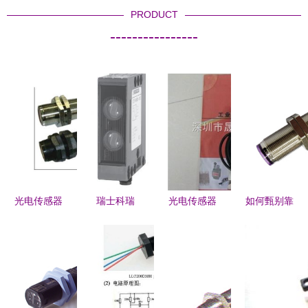
PRODUCT
----------------
光电传感器
瑞士科瑞
光电传感器
如何甄别靠
在制药设备
Contrinex
探秘 日本
谱的光电传
中的关键应
6080系列
Keyence基
感器供应
用与选型指
光电传感器
恩士光电开
商？看完这
南
定义工业检
关详解
些工厂参数
测新标准
不被坑