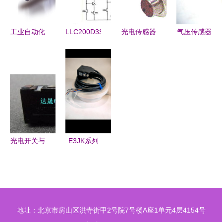
工业自动化
LLC200D3SH
光电传感器
气压传感器
优选 意大
光电传感器
EP1820NPAS
与光电传感
利
与单片机的
详解与应用
器产品资料
DATALOGIC
连接方法详
分析
详解
S51光电传
解
感器全解析
光电开关与
E3JK系列
光电传感器
光电开关传
技术原理与
感器 长距
应用场景深
离检测新突
度解析
破，对射型
地址：北京市房山区洪寺街甲2号院7号楼A座1单元4层4154号
40米与回归