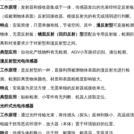
工作原理
：发射器和接收器集成于一体，传感器发出的光束经特定反射板
（或被测物体表面）反射回接收器。根据反射光的有无或强弱进行判断。
特点
：安装简便，只需单侧布线，节省空间。其中，
漫反射型
可直接检测
物体，无需反射板；
镜面反射（回归反射）型
需配合专用反射板，检测距
离和对准要求介于对射型和漫反射型之间。
典型应用
：自动化产线物料有无检测、AGV小车路径识别、液位检测。
漫反射型光电传感器
工作原理
：是反射型的一种，直接利用被测物体表面的漫反射光进行检
测。检测距离受物体颜色、材质和表面粗糙度影响较大。
特点
：安装最为灵活方便，无需单独的反射器或接收单元。
典型应用
：贴标检测、小零件有无判断、机器人抓取定位。
光纤式光电传感器
工作原理
：通过光纤传输光束，将传感头（探头）延伸到狭小、高温或强
电磁干扰等恶劣环境中，放大器（本体）置于环境较好的位置。
特点
：传感头体积极小，抗干扰、耐腐蚀、耐高温，安装灵活。