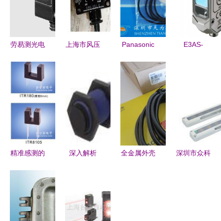
劳易测光电
上海市风压
Panasonic
E3AS-
传感器 精
传感器批发
日本松下
HL500MT
准感知，赋
与供应 优
PM-L44光
M3 光电传
能工业自动
选厂家与光
电传感器
感器 高精
化
电传感器技
精准检测的
度检测的革
术解析
可靠之选
新之选
精准感测的
深入解析
全金属外壳
深圳市众科
未来
XUB2APANM12R
对射光电传
工业器材光
EL150 8直
光电传感器
感器发射端
电传感器产
射型光电传
技术特性和
SM30SRL
品列表与选
感器技术与
应用价值
邦纳
型指南